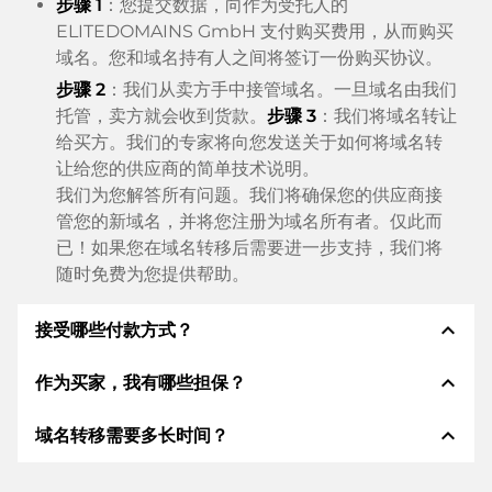
步骤 1
：您提交数据，向作为受托人的
ELITEDOMAINS GmbH 支付购买费用，从而购买
域名。您和域名持有人之间将签订一份购买协议。
步骤 2
：我们从卖方手中接管域名。一旦域名由我们
托管，卖方就会收到货款。
步骤 3
：我们将域名转让
给买方。我们的专家将向您发送关于如何将域名转
让给您的供应商的简单技术说明。
我们为您解答所有问题。我们将确保您的供应商接
管您的新域名，并将您注册为域名所有者。仅此而
已！如果您在域名转移后需要进一步支持，我们将
随时免费为您提供帮助。
expand_less
接受哪些付款方式？
expand_less
作为买家，我有哪些担保？
我们使用 SEPA 作为预付费，并使用 STRIPE 作为支
付服务提供商，以提供可用的支付方式，例如：信用
expand_less
域名转移需要多长时间？
卡、PayPal、Klarna、ApplePay、GooglePay、支
作为买方，我们始终向您保证以下证券。这就是我们的
付宝或当地供应商：信用卡、PayPal、Klarna、
名称所代表的意义n:
ApplePay、GooglePay、支付宝或本地供应商。
域名转移到新的提供商是通过自动程序实时进行的。只