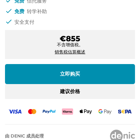
check
免费
信托服务
check
免费
转学补助
check
安全支付
€855
不含增值税。
销售税估算概述
立即购买
建议价格
由 DENIC 成员处理